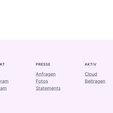
KT
PRESSE
AKTIV
l
Anfragen
Cloud
gram
Fotos
Beitragen
ram
Statements